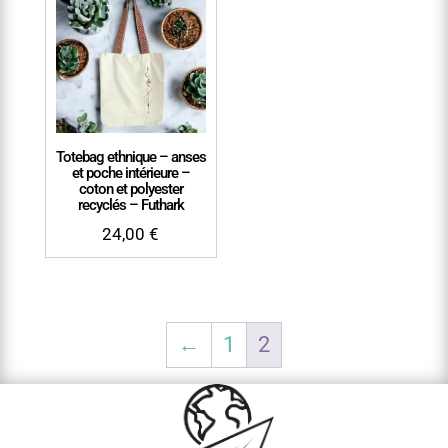
Totebag ethnique – anses
et poche intérieure –
coton et polyester
recyclés – Futhark
24,00
€
←
1
2