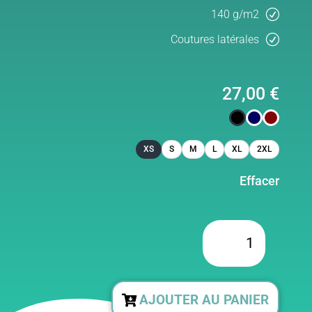
140 g/m2
Coutures latérales
27,00
€
XS
S
M
L
XL
2XL
Effacer
quantité
de
Tshirt
AJOUTER AU PANIER