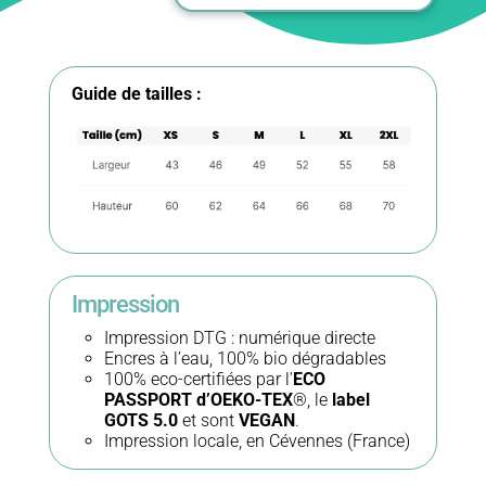
léger
femme
Guide de tailles :
-
conversion
bio
-
Impression
Vanlife
Impression DTG : numérique directe
Encres à l’eau, 100% bio dégradables
100% eco-certifiées par l’
ECO
PASSPORT d’OEKO-TEX
®, le
label
GOTS 5.0
et sont
VEGAN
.
Impression locale, en Cévennes (France)