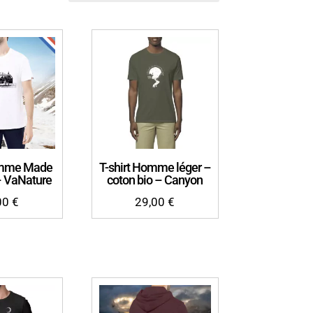
omme Made
T-shirt Homme léger –
– VaNature
coton bio – Canyon
00
€
29,00
€