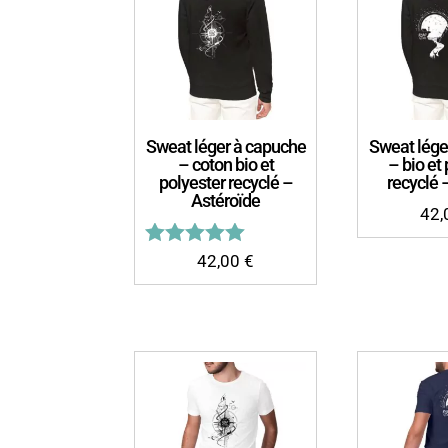
Sweat léger à capuche
Sweat lége
– coton bio et
– bio et
polyester recyclé –
recyclé
Astéroïde
42
Note
42,00
€
5.00
sur 5