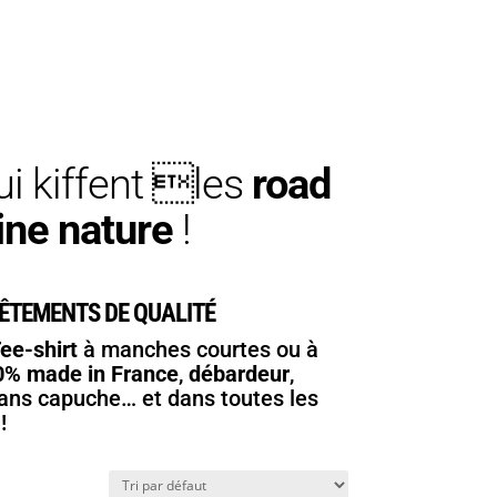
i kiffent les
road
ine nature
!
ÊTEMENTS DE QUALITÉ
ee-shirt
à manches courtes ou à
0% made in France
,
débardeur
,
ans capuche… et dans toutes les
!