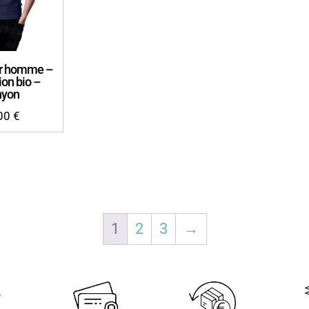
ger homme –
ion bio –
nyon
,00
€
1
2
3
→