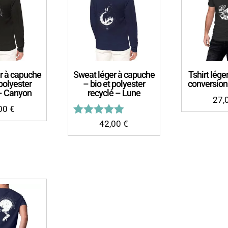
r à capuche
Sweat léger à capuche
Tshirt lég
 polyester
– bio et polyester
conversion
 – Canyon
recyclé – Lune
27,
,00
€
Note
42,00
€
5.00
sur 5