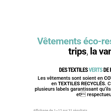
Vêtements éco-re
trips
,
la va
DES TEXTILES
VERTS
DE 
Les vêtements sont soient en
CO
en
TEXTILES RECYCLÉS
. 
plusieurs labels garantissant qu’il
et respectueu
Affichage de 1–12 sur 31 résultats