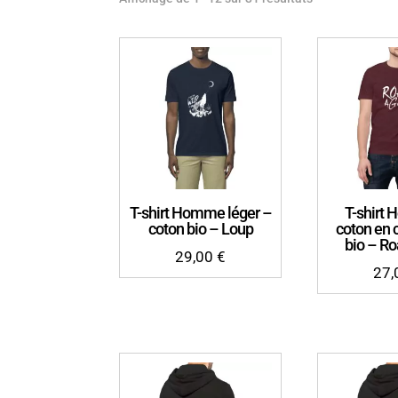
T-shirt Homme léger –
T-shirt
coton bio – Loup
coton en 
bio – R
29,00
€
27