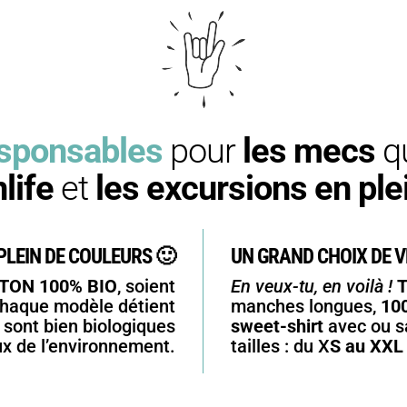
sponsables
pour
les mecs
qu
nlife
et
les excursions en ple
PLEIN DE COULEURS 🙂
UN GRAND CHOIX DE V
TON 100% BIO
, soient
En veux-tu, en voilà !
T
Chaque modèle détient
manches longues,
10
s sont bien biologiques
sweet-shirt
avec ou s
x de l’environnement.
tailles : du X
S au XXL