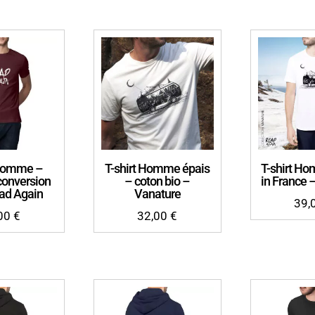
 Homme –
T-shirt Homme épais
T-shirt H
conversion
– coton bio –
in France 
oad Again
Vanature
39,
,00
€
32,00
€