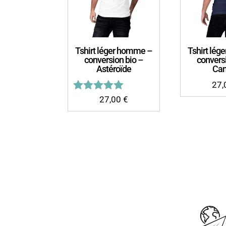
Tshirt léger homme –
Tshirt lé
conversion bio –
convers
Astéroïde
Ca
27
Note
27,00
€
5.00
sur 5