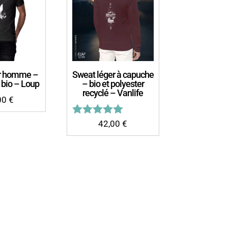
er homme –
Sweat léger à capuche
 bio – Loup
– bio et polyester
recyclé – Vanlife
00
€
Note
42,00
€
5.00
sur 5