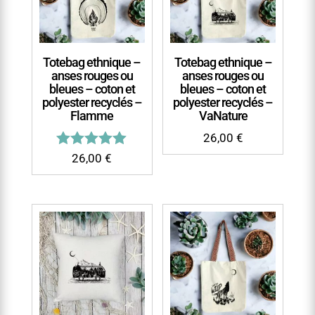
Totebag ethnique –
Totebag ethnique –
anses rouges ou
anses rouges ou
bleues – coton et
bleues – coton et
polyester recyclés –
polyester recyclés –
Flamme
VaNature
26,00
€
Note
26,00
€
5.00
sur 5