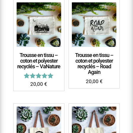
Trousse en tissu –
Trousse en tissu –
coton et polyester
coton et polyester
recyclés – VaNature
recyclés – Road
Again
20,00
€
Note
20,00
€
5.00
sur 5