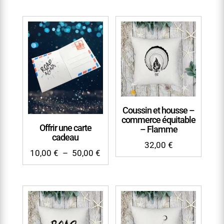
Coussin et housse –
commerce équitable
Offrir une carte
– Flamme
cadeau
32,00
€
Plage
10,00
€
–
50,00
€
de
prix :
10,00 €
à
50,00 €