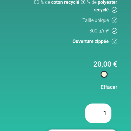
80 % de
coton recyclé
20 % de
polyester
recyclé
Taille unique
300 g/m²
Ouverture zippée
20,00
€
Effacer
quantité
de