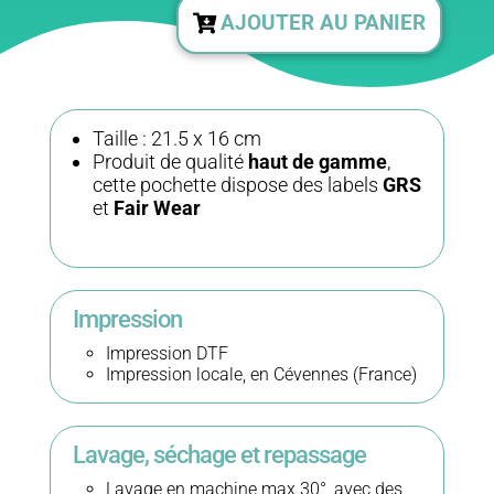
Trousse
AJOUTER AU PANIER
en
tissu
Taille : 21.5 x 16 cm
–
Produit de qualité
haut de gamme
,
cette pochette dispose des labels
GRS
et
Fair Wear
coton
et
polyester
Impression
recyclés
Impression DTF
Impression locale, en Cévennes (France)
–
Cévennes
Lavage, séchage et repassage
Lavage en machine max 30°, avec des