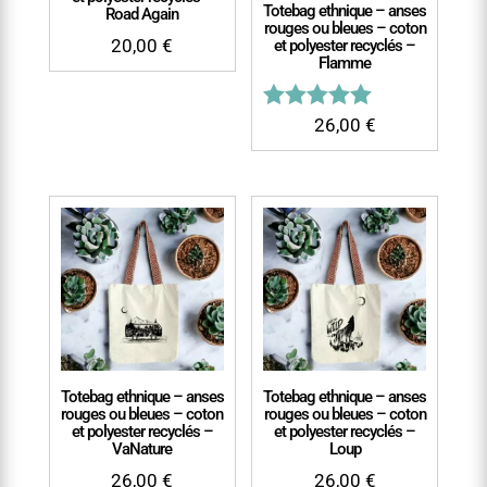
Totebag ethnique – anses
Road Again
rouges ou bleues – coton
20,00
€
et polyester recyclés –
Flamme
Note
26,00
€
5.00
sur 5
Totebag ethnique – anses
Totebag ethnique – anses
rouges ou bleues – coton
rouges ou bleues – coton
et polyester recyclés –
et polyester recyclés –
VaNature
Loup
26,00
€
26,00
€