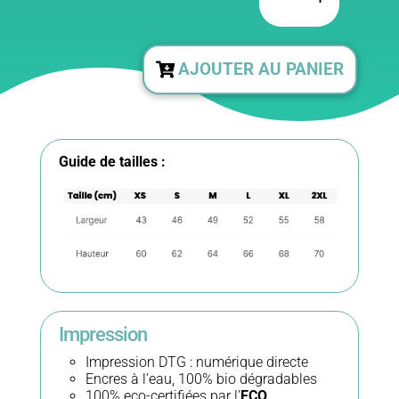
de
T-
AJOUTER AU PANIER
shirt
Femme
Guide de tailles :
-
coton
en
conversion
Impression
bio
Impression DTG : numérique directe
-
Encres à l’eau, 100% bio dégradables
100% eco-certifiées par l’
ECO