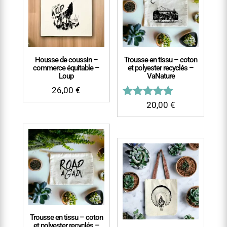
Housse de coussin –
Trousse en tissu – coton
commerce équitable –
et polyester recyclés –
Loup
VaNature
26,00
€
Note
20,00
€
5.00
sur 5
Trousse en tissu – coton
et polyester recyclés –