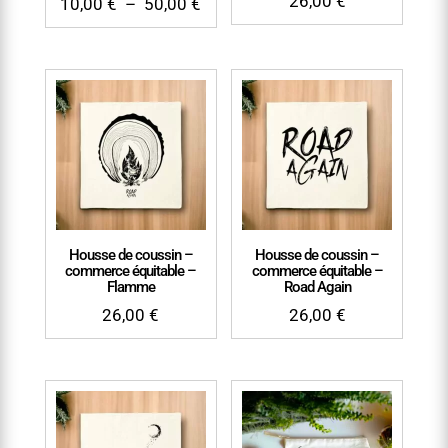
26,00
€
Plage
10,00
€
–
50,00
€
de
prix :
10,00 €
à
50,00 €
Housse de coussin –
Housse de coussin –
commerce équitable –
commerce équitable –
Flamme
Road Again
26,00
€
26,00
€