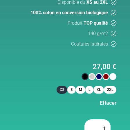
Disponible du
XS au 2XL
100% coton en conversion biologique
Produit
TOP qualité
140 g/m2
Coutures latérales
27,00
€
XS
S
M
L
XL
2XL
Effacer
quantité