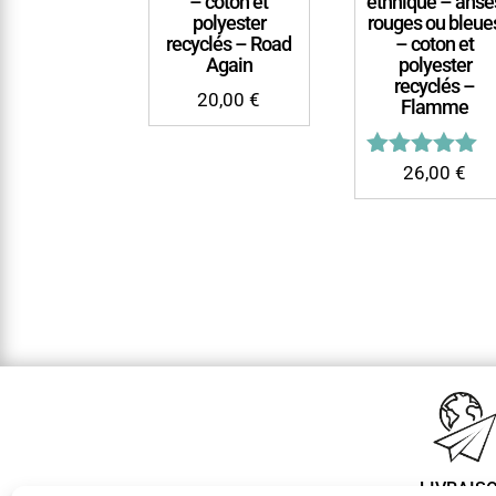
– coton et
ethnique – anse
polyester
rouges ou bleue
recyclés – Road
– coton et
Again
polyester
recyclés –
20,00
€
Flamme
Note
26,00
€
5.00
sur 5
LIVRAIS