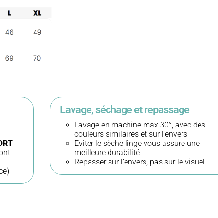
Fem
Cint
pre
-
coto
Lavage, séchage et repassage
bio
Lavage en machine max 30°, avec des
couleurs similaires et sur l’envers
-
ORT
Eviter le sèche linge vous assure une
ont
meilleure durabilité
Lun
Repasser sur l’envers, pas sur le visuel
ce)