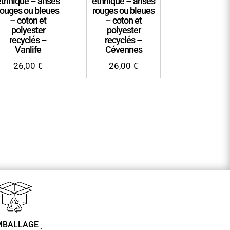
ethnique – anses
ethnique – anses
rouges ou bleues
rouges ou bleues
– coton et
– coton et
polyester
polyester
recyclés –
recyclés –
Vanlife
Cévennes
26,00
€
26,00
€
MBALLAGE