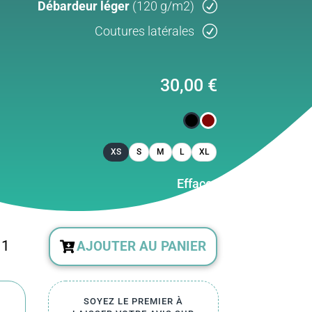
Débardeur léger
(120 g/m2)
Coutures latérales
30,00
€
XS
S
M
L
XL
Effacer
tité
AJOUTER AU PANIER
rdeur
SOYEZ LE PREMIER À