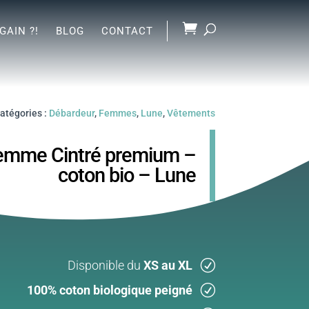
GAIN ?!
BLOG
CONTACT
atégories :
Débardeur
,
Femmes
,
Lune
,
Vêtements
emme Cintré premium –
coton bio – Lune
Disponible du
XS au XL
100% coton biologique peigné