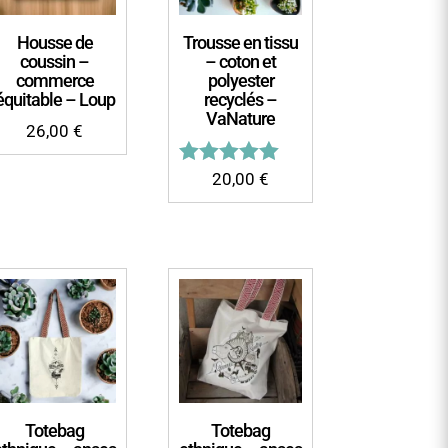
Housse de
Trousse en tissu
coussin –
– coton et
commerce
polyester
équitable – Loup
recyclés –
VaNature
26,00
€
Note
20,00
€
5.00
sur 5
Totebag
Totebag