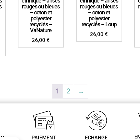
s
ethnique – anses
ethnique – anses
s
rouges ou bleues
rouges ou bleues
– coton et
– coton et
polyester
polyester
recyclés –
recyclés – Loup
VaNature
26,00
€
26,00
€
1
2
→
E
ÉCHANGÉ
PAIEMENT
ON