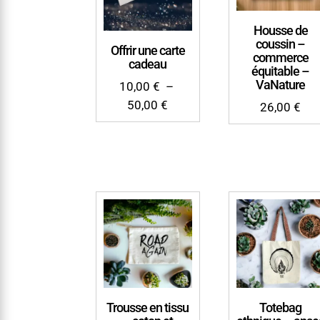
Housse de
coussin –
Offrir une carte
commerce
cadeau
équitable –
VaNature
10,00
€
–
Plage
50,00
€
26,00
€
de
prix :
10,00 €
à
50,00 €
Trousse en tissu
Totebag