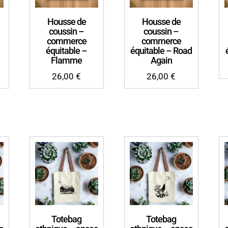
Housse de
Housse de
coussin –
coussin –
commerce
commerce
équitable –
équitable – Road
Flamme
Again
26,00
€
26,00
€
Totebag
Totebag