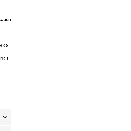
ice
ok
cation
ice
rs
ue de
rrait