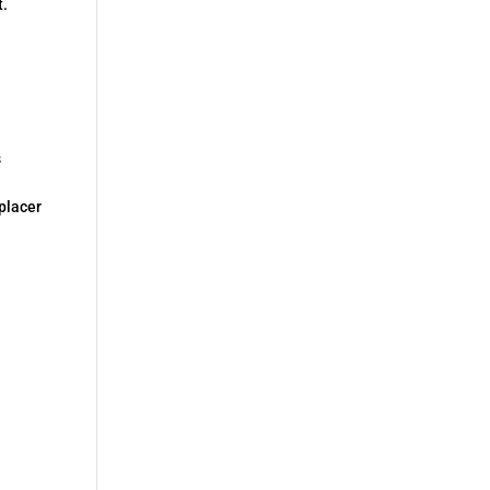
t.
s
 placer