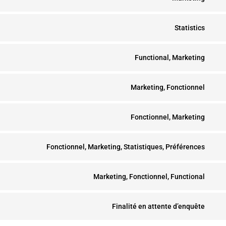
to
Con
goo
serv
Statistics
to
anal
Con
pint
serv
Functional, Marketing
to
Con
mai
serv
Marketing, Fonctionnel
to
Con
aut
serv
Fonctionnel, Marketing
to
Con
goo
serv
Fonctionnel, Marketing, Statistiques, Préférences
to
rec
Con
fac
serv
Marketing, Fonctionnel, Functional
to
Con
twit
serv
Finalité en attente d’enquête
to
Con
link