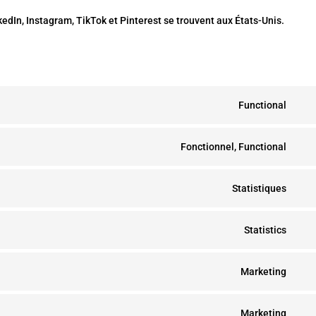
kedIn, Instagram, TikTok et Pinterest se trouvent aux États-Unis.
Functional
Con
Fonctionnel, Functional
to
Con
serv
Statistiques
to
Con
woo
serv
Statistics
to
Con
wor
serv
Marketing
to
Con
jetp
serv
Marketing